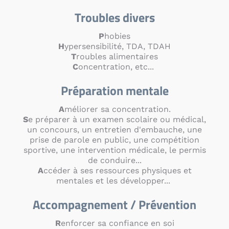
Troubles divers
P
hobies
H
ypersensibilité, TDA, TDAH
T
roubles alimentaires
C
oncentration, etc...
Préparation mentale
A
méliorer sa concentration.
S
e préparer à un examen scolaire ou médical,
un concours, un entretien d'embauche, une
prise de parole en public, une compétition
sportive, une intervention médicale, le permis
de conduire...
A
ccéder à ses ressources physiques et
mentales et les développer...
Accompagnement / Prévention
R
enforcer sa confiance en soi